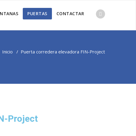
ENTANAS
PUERTAS
CONTACTAR
Inicio
/
Puerta corredera elevadora FIN-Project
N-Project