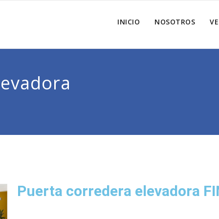
INICIO
NOSOTROS
V
levadora
Puerta corredera elevadora FI