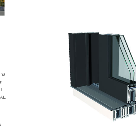
una
on
d
AL.
o